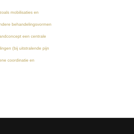
oals mobilisaties en
 andere behandelingsvormen
landconcept een centrale
ngen (bij uitstralende pijn
ene coordinatie en