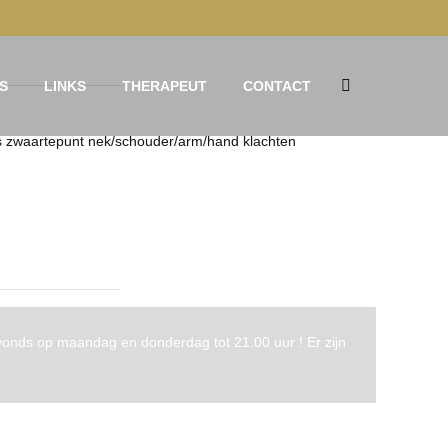
S
LINKS
THERAPEUT
CONTACT
Search:
ls zwaartepunt nek/schouder/arm/hand klachten
vonds op maandag en donderdag tot 21.00 uur ! Er zijn