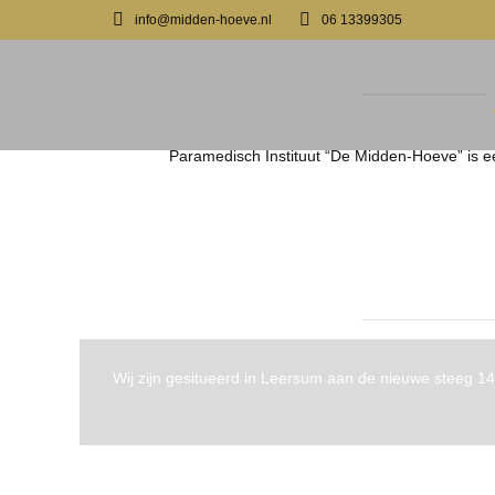
info@midden-hoeve.nl
06 13399305
Paramedisch Instituut “De Midden-Hoeve” is e
Wij zijn gesitueerd in Leersum aan de nieuwe steeg 1