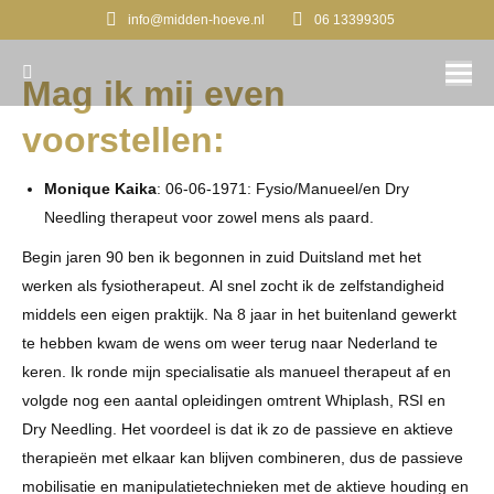
info@midden-hoeve.nl
06 13399305
Search:
Mag ik mij even
voorstellen:
Monique Kaika
: 06-06-1971: Fysio/Manueel/en Dry
Needling therapeut voor zowel mens als paard.
Begin jaren 90 ben ik begonnen in zuid Duitsland met het
werken als fysiotherapeut. Al snel zocht ik de zelfstandigheid
middels een eigen praktijk. Na 8 jaar in het buitenland gewerkt
te hebben kwam de wens om weer terug naar Nederland te
keren. Ik ronde mijn specialisatie als manueel therapeut af en
volgde nog een aantal opleidingen omtrent Whiplash, RSI en
Dry Needling. Het voordeel is dat ik zo de passieve en aktieve
therapieën met elkaar kan blijven combineren, dus de passieve
mobilisatie en manipulatietechnieken met de aktieve houding en